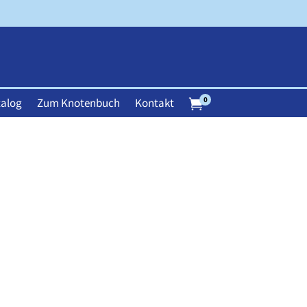
0
alog
Zum Knotenbuch
Kontakt
