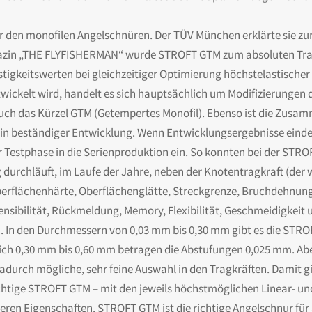
er den monofilen Angelschnüren. Der TÜV München erklärte sie z
zin „THE FLYFISHERMAN“ wurde STROFT GTM zum absoluten Tragkr
stigkeitswerten bei gleichzeitiger Optimierung höchstelastischer
twickelt wird, handelt es sich hauptsächlich um Modifizierungen
ch das Kürzel GTM (Getempertes Monofil). Ebenso ist die Zusa
 in beständiger Entwicklung. Wenn Entwicklungsergebnisse eind
r Testphase in die Serienproduktion ein. So konnten bei der STRO
urchläuft, im Laufe der Jahre, neben der Knotentragkraft (der w
Oberflächenhärte, Oberflächenglätte, Streckgrenze, Bruchdehnun
nsibilität, Rückmeldung, Memory, Flexibilität, Geschmeidigkeit 
. In den Durchmessern von 0,03 mm bis 0,30 mm gibt es die STROF
ich 0,30 mm bis 0,60 mm betragen die Abstufungen 0,025 mm. Aber
durch mögliche, sehr feine Auswahl in den Tragkräften. Damit gib
chtige STROFT GTM – mit den jeweils höchstmöglichen Linear- un
en Eigenschaften. STROFT GTM ist die richtige Angelschnur für all