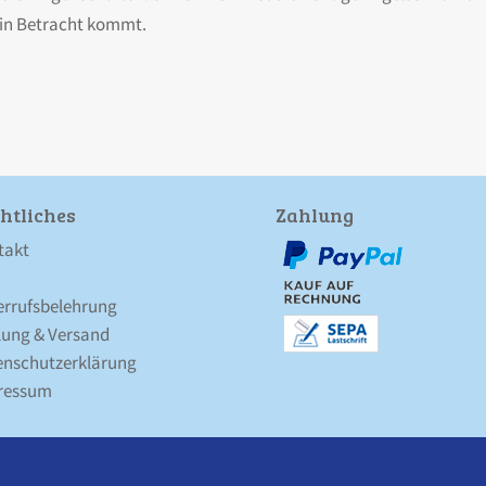
, in Betracht kommt.
htliches
Zahlung
takt
errufsbelehrung
lung & Versand
nschutz­erklärung
ressum