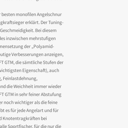
ur besten monofilen Angelschnur
aftsieger erklärt. Der Tuning-
 Geschmeidigkeit. Bei diesem
 des inzwischen mehrstufigen
mmensetzung der „Polyamid-
eutige Verbesserungen anzeigen,
FT GTM, die sämtliche Stufen der
ichtigsten Eigenschaft), auch
g, Feinlastdehnung,
und die Weichheit immer wieder
T GTM in sehr feiner Abstufung
 noch wichtiger als die feine
t es für jede Angelart und für
d Knotentragkräften bei
e Sportfischer, für die nur die