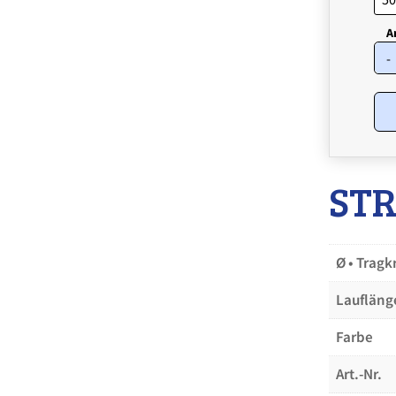
-
ST
Ø • Tragkr
Laufläng
Farbe
Art.-Nr.