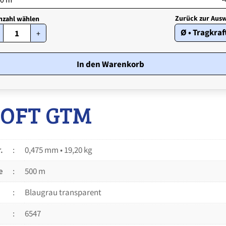
STROFT
Ø • Tragkraf
+
GTM
•
0,475
mm
In den Warenkorb
•
19,20
kg
Menge
ROFT GTM
.
0,475 mm • 19,20 kg
e
500 m
Blaugrau transparent
6547