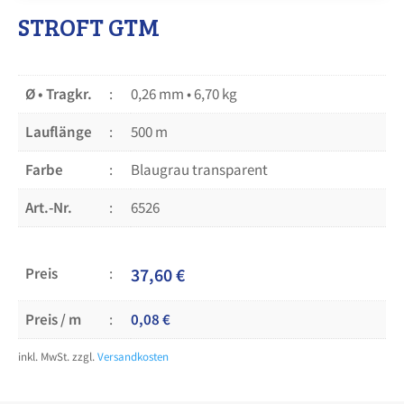
STROFT GTM
Ø • Tragkr.
0,26 mm • 6,70 kg
Lauflänge
500 m
Farbe
Blaugrau transparent
Art.-Nr.
6526
Preis
37,60
€
Preis / m
0,08
€
inkl. MwSt.
zzgl.
Versandkosten