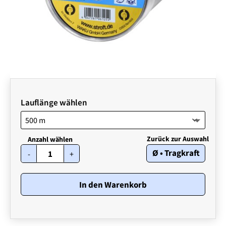
Lauflänge wählen
STROFT
Ø • Tragkraft
-
+
GTM
•
0,26
mm
In den Warenkorb
•
6,70
kg
Menge