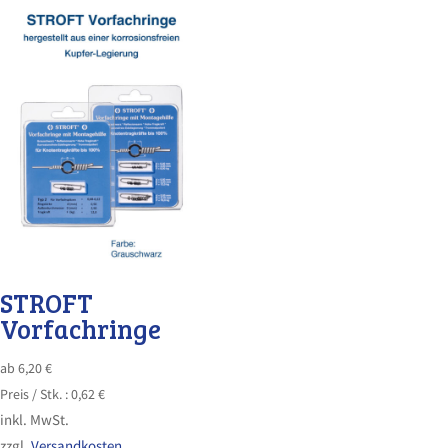
STROFT
Vorfachringe
ab
6,20
€
Preis /
Stk.
:
0,62
€
inkl. MwSt.
zzgl.
Versandkosten