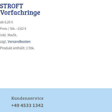
STROFT
Vorfachringe
ab
6,20
€
Preis /
Stk.
:
0,62
€
inkl. MwSt.
zzgl.
Versandkosten
Produkt enthält: 1
Stk.
Kunden­service
+49 4533 1342