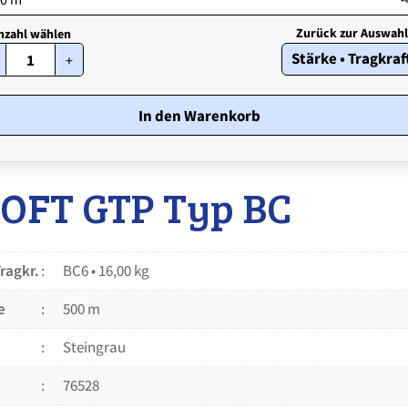
STROFT
Stärke • Tragkraf
+
GTP
Typ
BC
•
In den Warenkorb
Stärke
BC
6
•
OFT GTP Typ BC
16,00
kg
Menge
Tragkr.
BC6 • 16,00 kg
e
500 m
Steingrau
76528