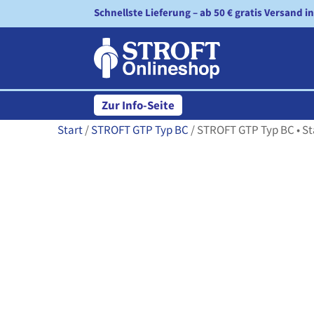
Schnellste Lieferung – ab 50 € gratis Versand i
Zur Info-Seite
Start
/
STROFT GTP Typ BC
/ STROFT GTP Typ BC • Stä