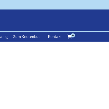
0
alog
Zum Knotenbuch
Kontakt
