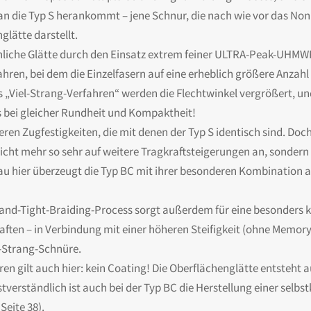
an die Typ S herankommt – jene Schnur, die nach wie vor das Non
lätte darstellt.
nliche Glätte durch den Einsatz extrem feiner ULTRA-Peak-UHMW
ren, bei dem die Einzelfasern auf eine erheblich größere Anzahl
s „Viel-Strang-Verfahren“ werden die Flechtwinkel vergrößert, u
 bei gleicher Rundheit und Kompaktheit!
eren Zugfestigkeiten, die mit denen der Typ S identisch sind. Do
cht mehr so sehr auf weitere Tragkraftsteigerungen an, sondern 
u hier überzeugt die Typ BC mit ihrer besonderen Kombination au
rand-Tight-Braiding-Process sorgt außerdem für eine besonders
haften – in Verbindung mit einer höheren Steifigkeit (ohne Memor
l-Strang-Schnüre.
n gilt auch hier: kein Coating! Die Oberflächenglätte entsteht a
stverständlich ist auch bei der Typ BC die Herstellung einer sel
Seite 38).