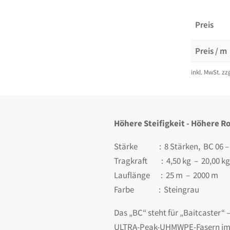
Preis
Preis / m
inkl. MwSt.
zz
Höhere Steifigkeit - Höhere Ro
Stärke : 8 Stärken, BC 06 – 
Tragkraft : 4,50 kg – 20,00 kg
Lauflänge : 25 m – 2000 m
Farbe : Steingrau
Das „BC“ steht für „Baitcaster“
ULTRA-Peak-UHMWPE-Fasern im ST