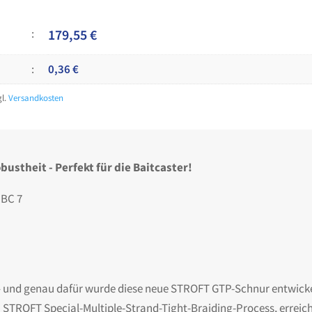
179,55
€
0,36
€
gl.
Versandkosten
bustheit - Perfekt für die Baitcaster!
BC 7
 – und genau dafür wurde diese neue STROFT GTP-Schnur entwickel
ROFT Special-Multiple-Strand-Tight-Braiding-Process, erreicht