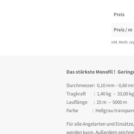
Preis
Preis / m
inkl. MwSt.
zz
Das stärkste Monofil ! Gering
Durchmesser: 0,10 mm – 0,60 
Tragkraft : 1,40 kg – 33,00 kg
Lauflänge : 25 m – 5000 m
Farbe : Hellgrau transpar
Für alle Angelarten und Einsät
werden kann. Außerdem zeichnet s