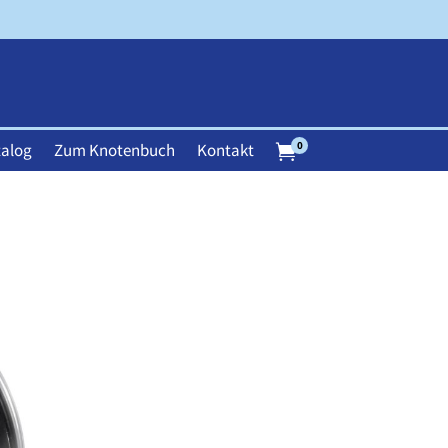
0
alog
Zum Knotenbuch
Kontakt
