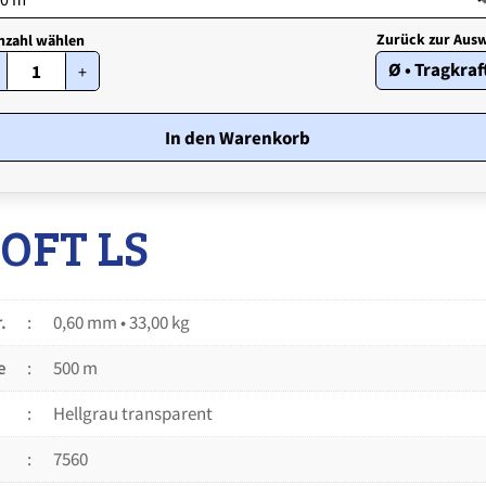
STROFT
Ø • Tragkraf
+
LS
•
0,60
mm
In den Warenkorb
•
33,00
kg
Menge
OFT LS
.
0,60 mm • 33,00 kg
e
500 m
Hellgrau transparent
7560