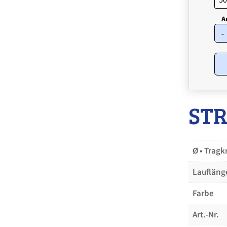
-
STR
Ø • Tragkr
Laufläng
Farbe
Art.-Nr.