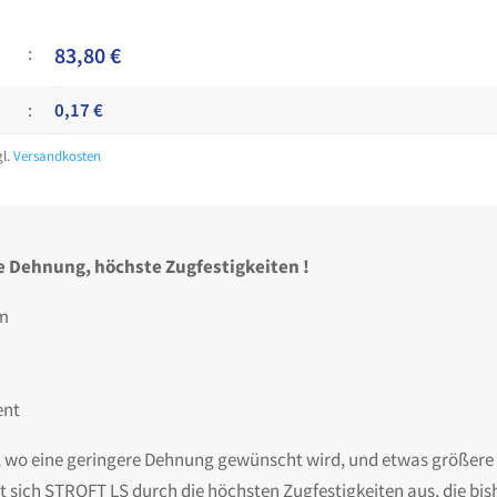
83,80
€
0,17
€
gl.
Versandkosten
e Dehnung, höchste Zugfestigkeiten !
mm
ent
ze, wo eine geringere Dehnung gewünscht wird, und etwas größer
ich STROFT LS durch die höchsten Zugfestigkeiten aus, die bish