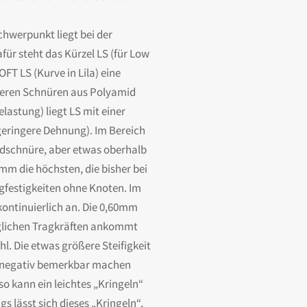
hwerpunkt liegt bei der
ür steht das Kürzel LS (für Low
FT LS (Kurve in Lila) eine
nderen Schnüren aus Polyamid
astung) liegt LS mit einer
eringere Dehnung). Im Bereich
idschnüre, aber etwas oberhalb
m die höchsten, die bisher bei
ugfestigkeiten ohne Knoten. Im
kontinuierlich an. Die 0,60mm
öglichen Tragkräften ankommt
l. Die etwas größere Steifigkeit
) negativ bemerkbar machen
o kann ein leichtes „Kringeln“
s lässt sich dieses „Kringeln“,