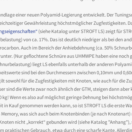
ndlage einer neuen Polyamid-Legierung entwickelt. Der Tuningsc
eichzeitiger Gewährleistung höchstmöglicher Zugfestigkeiten. Daf
gseigenschaften“
(siehe Katalog unter STROFT LS) zeigt für STRO
lastung) von ca. 17%. Das ist deutlich niedriger als bei den a
rocarbon. Auch im Bereich der Anhiebdehnung (ca. 50% Schnurbel
runter. (Nur geflochtene Schnüre aus UHMWPE haben eine noch g
hnurbelastung) liegt LS ebenfalls unterhalb der anderen Polyam
keitswerte sind bei den Durchmessern zwischen 0,10mm und 0,60m
ilt sowohl für die Zugfestigkeiten mit Knoten, wie auch für die Z
r sind die Werte zwar noch ähnlich der GTM, steigen dann aber 
,0 kg! Wenn es also auf möglichst geringe Dehnung bei höchstm
it in Kauf genommen werden kann, so ist STROFT LS die erste Wah
s Memory, was sich auch beim Knotenbinden (je nach Knotenart
Knoten nicht „korrekt“ gebunden wird (siehe Katalog "Anhang"), s
m praktischen Gebrauch, etwa durch eine scharfe Kante. Allerding