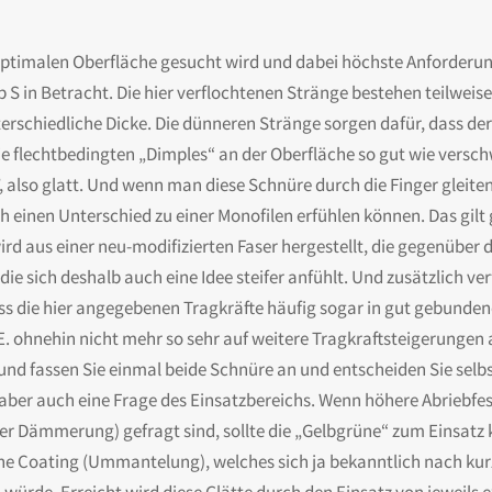
ptimalen Oberfläche gesucht wird und dabei höchste Anforderun
S in Betracht. Die hier verflochtenen Stränge bestehen teilweise
nterschiedliche Dicke. Die dünneren Stränge sorgen dafür, dass d
ie flechtbedingten „Dimples“ an der Oberfläche so gut wie versc
, also glatt. Und wenn man diese Schnüre durch die Finger gleiten
 einen Unterschied zu einer Monofilen erfühlen können. Das gilt 
ird aus einer neu-modifizierten Faser hergestellt, die gegenüber 
die sich deshalb auch eine Idee steifer anfühlt. Und zusätzlich ve
ass die hier angegebenen Tragkräfte häufig sogar in gut gebunde
. ohnehin nicht mehr so sehr auf weitere Tragkraftsteigerungen 
d fassen Sie einmal beide Schnüre an und entscheiden Sie selbst 
ber auch eine Frage des Einsatzbereichs. Wenn höhere Abriebfes
 der Dämmerung) gefragt sind, sollte die „Gelbgrüne“ zum Einsat
e Coating (Ummantelung), welches sich ja bekanntlich nach kurz