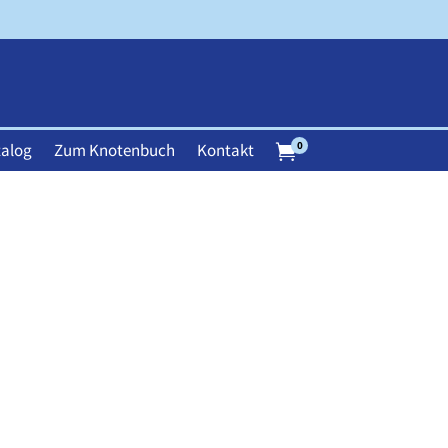
0
alog
Zum Knotenbuch
Kontakt
