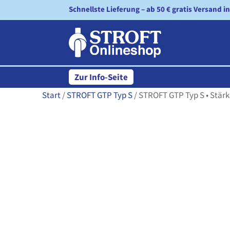
Schnellste Lieferung – ab 50 € gratis Versand i
Zur Info-Seite
Start
/
STROFT GTP Typ S
/ STROFT GTP Typ S • Stärke