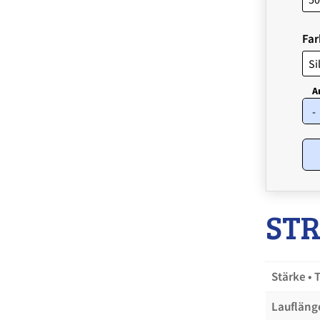
Far
-
STR
Stärke • 
Laufläng