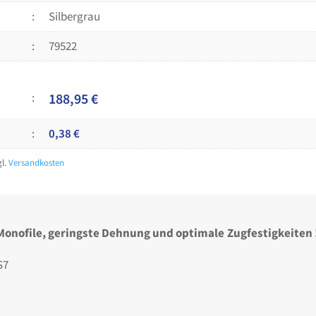
Silbergrau
79522
188,95
€
0,38
€
gl.
Versandkosten
e Monofile, geringste Dehnung und optimale
Zugfestigkeiten 
S7