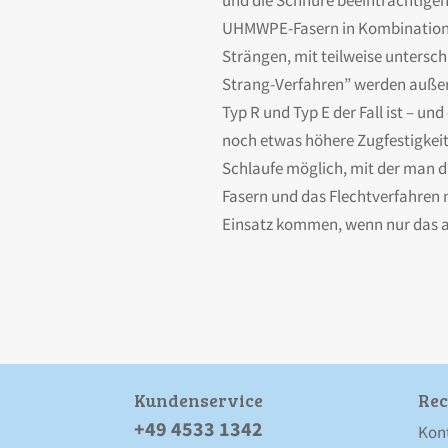
und die Schnüre beeinträchtigen 
UHMWPE-Fasern in Kombination mi
Strängen, mit teilweise unterschi
Strang-Verfahren” werden außerd
Typ R und Typ E der Fall ist – un
noch etwas höhere Zugfestigkeite
Schlaufe möglich, mit der man d
Fasern und das Flechtverfahren m
Einsatz kommen, wenn nur das al
Kunden­service
Rec
+49 4533 1342
Kon