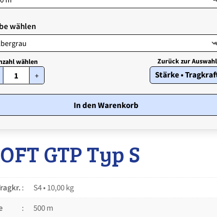
be wählen
STROFT
Stärke • Tragkraf
+
GTP
Typ
S
•
In den Warenkorb
Stärke
S4
•
10,00
OFT GTP Typ S
kg
Menge
Tragkr.
S4 • 10,00 kg
e
500 m