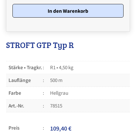
R
•
In den Warenkorb
Stärke
R1
•
4,50
kg
Menge
STROFT GTP Typ R
Stärke • Tragkr.
R1 • 4,50 kg
Lauflänge
500 m
Farbe
Hellgrau
Art.-Nr.
78515
Preis
109,40
€