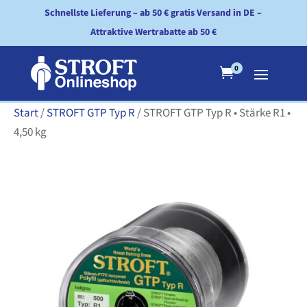
Schnellste Lieferung – ab 50 € gratis Versand in DE –
Attraktive Wertrabatte ab 50 €
0

Start
/
STROFT GTP Typ R
/ STROFT GTP Typ R • Stärke R1 •
4,50 kg