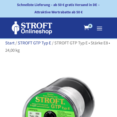
Schnellste Lieferung – ab 50 € gratis Versand in DE –
Attraktive Wertrabatte ab 50 €
0

Start
/
STROFT GTP Typ E
/ STROFT GTP Typ E • Stärke E8 •
24,00 kg