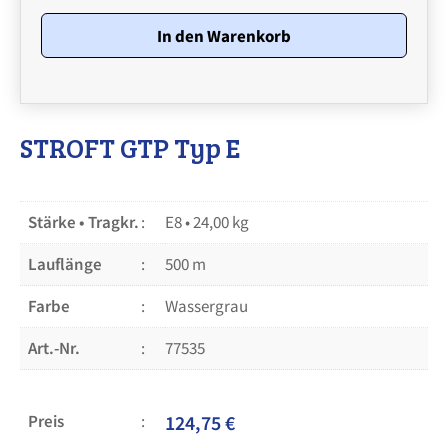
E
•
In den Warenkorb
Stärke
E8
•
24,00
kg
Menge
STROFT GTP Typ E
Stärke • Tragkr.
E8 • 24,00 kg
Lauflänge
500 m
Farbe
Wassergrau
Art.-Nr.
77535
Preis
124,75
€