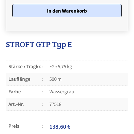
E
•
In den Warenkorb
Stärke
E2
•
5,75
kg
Menge
STROFT GTP Typ E
Stärke • Tragkr.
E2 • 5,75 kg
Lauflänge
500 m
Farbe
Wassergrau
Art.-Nr.
77518
Preis
138,60
€