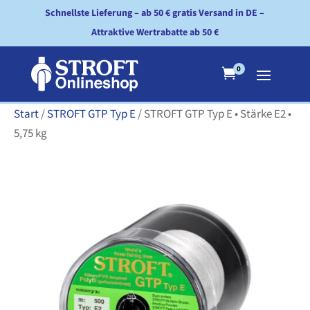
Schnellste Lieferung – ab 50 € gratis Versand in DE –
Attraktive Wertrabatte ab 50 €
0

Start
/
STROFT GTP Typ E
/ STROFT GTP Typ E • Stärke E2 •
5,75 kg