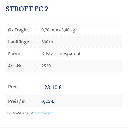
STROFT FC 2
Ø • Tragkr.
0,20 mm • 3,40 kg
Lauflänge
500 m
Farbe
Kristall transparent
Art.-Nr.
2520
Preis
123,10
€
Preis / m
0,25
€
inkl. MwSt.
zzgl.
Versandkosten