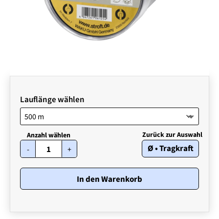
Lauflänge wählen
STROFT
Ø • Tragkraft
-
+
FC2
•
0,20
mm
In den Warenkorb
•
3,40
kg
Menge