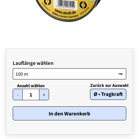
Lauflänge wählen
STROFT
Ø • Tragkraft
-
+
FC1
•
0,24
mm
In den Warenkorb
•
5,20
kg
Menge