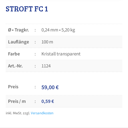
STROFT FC 1
Ø • Tragkr.
0,24 mm • 5,20 kg
Lauflänge
100 m
Farbe
Kristall transparent
Art.-Nr.
1124
Preis
59,00
€
Preis / m
0,59
€
inkl. MwSt.
zzgl.
Versandkosten