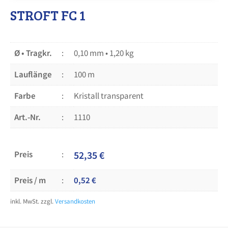
STROFT FC 1
Ø • Tragkr.
0,10 mm • 1,20 kg
Lauflänge
100 m
Farbe
Kristall transparent
Art.-Nr.
1110
Preis
52,35
€
Preis / m
0,52
€
inkl. MwSt.
zzgl.
Versandkosten