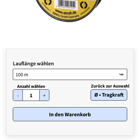
Lauflänge wählen
STROFT
Ø • Tragkraft
-
+
FC1
•
0,10
mm
In den Warenkorb
•
1,20
kg
Menge