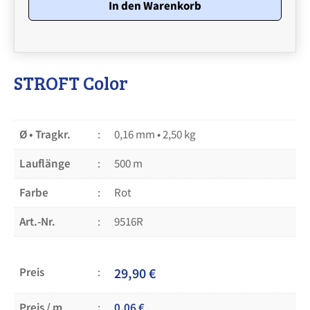
mm
In den Warenkorb
•
2,50
kg
Menge
STROFT Color
Ø • Tragkr.
0,16 mm • 2,50 kg
Lauflänge
500 m
Farbe
Rot
Art.-Nr.
9516R
Preis
29,90
€
Preis / m
0,06
€