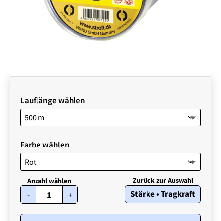
Lauflänge wählen
Farbe wählen
STROFT
Stärke • Tragkraft
-
+
Color
•
0,16