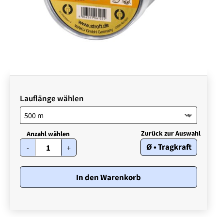
Lauflänge wählen
STROFT
Ø • Tragkraft
-
+
ABR
•
0,40
mm
In den Warenkorb
•
14,00
kg
Menge