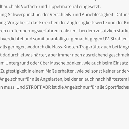
t auch als Vorfach- und Tippetmaterial eingesetzt.
ing Schwerpunkt bei der Verschleiß- und Abriebfestigkeit. Dafür 
uning-Vorgabe ist das Erreichen der Zugfestigkeitswerte und der
h ein Temperungsverfahren realisiert, bei dem zusätzlich stark
chverdichtet und somit unanfälliger gemacht gegen UV-Strahlen 
ls geringer, wodurch die Nass-Knoten-Tragkräfte auch bei län
t dadurch etwas härter, aber immer noch ausreichend geschmeid
gem Untergrund oder über Muschelbänken, wie auch beim Einsatz 
 Zugfestigkeit in einem Maße erhalten, wie bei sonst keiner ande
 Angelschnur für alle Angelarten, bei denen auch nach härtestem
in muss. Und STROFT ABR ist die Angelschnur für alle Sportfischer