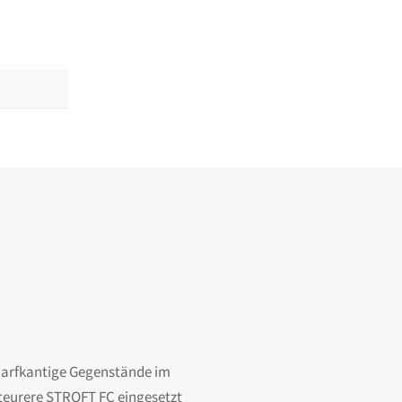
charfkantige Gegenstände im
 teurere STROFT FC eingesetzt