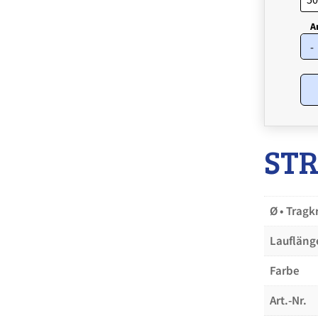
-
STR
Ø • Tragkr
Laufläng
Farbe
Art.-Nr.