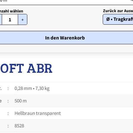
STROFT
Ø • Tragkraf
+
ABR
•
0,28
mm
In den Warenkorb
•
7,30
kg
Menge
OFT ABR
.
0,28 mm • 7,30 kg
e
500 m
Hellbraun transparent
8528