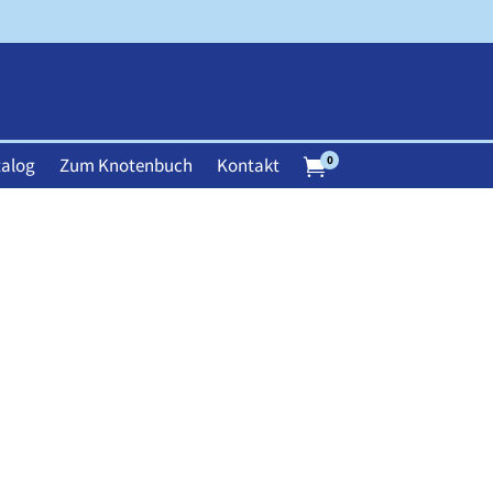
0
alog
Zum Knotenbuch
Kontakt
