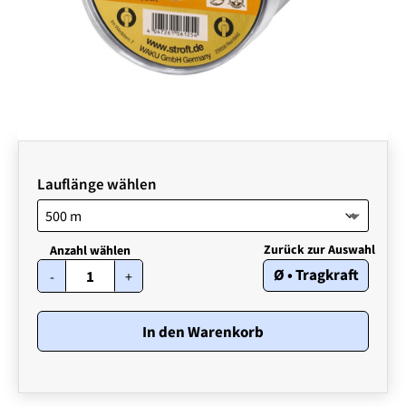
Lauflänge wählen
STROFT
Ø • Tragkraft
-
+
ABR
•
0,20
mm
In den Warenkorb
•
4,20
kg
Menge