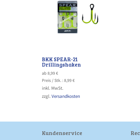
BKK SPEAR-21
Drillingshaken
ab
8,99
€
Preis /
Stk.
:
8,99
€
inkl. MwSt.
zzgl.
Versandkosten
Kunden­service
Rec