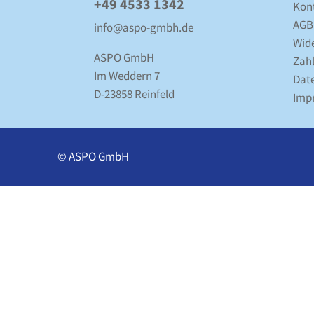
+49 4533 1342
Kon
AGB
info@aspo-gmbh.de
Wid
ASPO GmbH
Zah
Im Weddern 7
Date
D-23858 Reinfeld
Imp
© ASPO GmbH