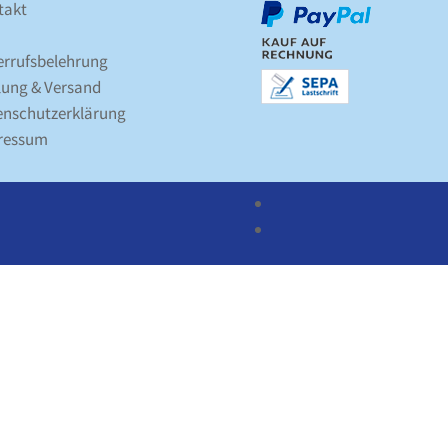
takt
errufsbelehrung
lung & Versand
nschutz­erklärung
ressum