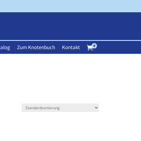
0
alog
Zum Knotenbuch
Kontakt
